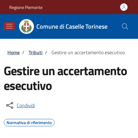
Salta al contenuto principale
Skip to footer content
Regione Piemonte
Comune di Caselle Torinese
Briciole di pane
Home
/
Tributi
/
Gestire un accertamento esecutivo
Gestire un accertamento
esecutivo
Condividi
Normativa di riferimento