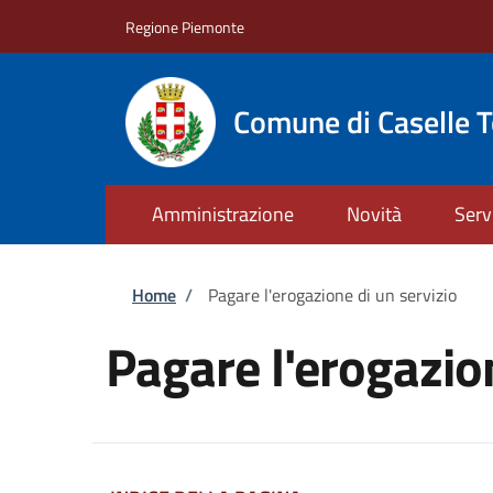
Salta al contenuto principale
Skip to footer content
Regione Piemonte
Comune di Caselle T
Amministrazione
Novità
Serv
Briciole di pane
Home
/
Pagare l'erogazione di un servizio
Pagare l'erogazion