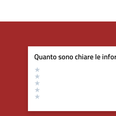
Quanto sono chiare le info
Valutazione
Valuta 5 stelle su 5
Valuta 4 stelle su 5
Valuta 3 stelle su 5
Valuta 2 stelle su 5
Valuta 1 stelle su 5