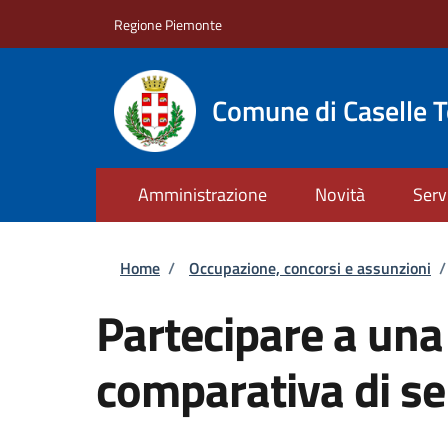
Salta al contenuto principale
Skip to footer content
Regione Piemonte
Comune di Caselle T
Amministrazione
Novità
Serv
Briciole di pane
Home
/
Occupazione, concorsi e assunzioni
/
Partecipare a una
comparativa di se