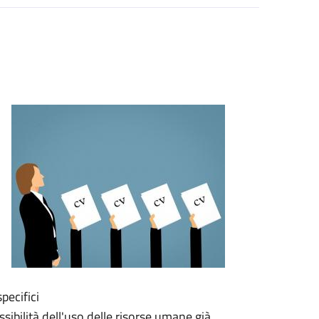
pecifici
sibilità dell'uso delle risorse umane già