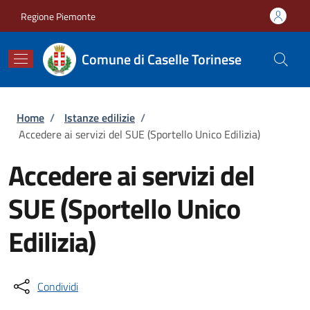
Salta al contenuto principale
Skip to footer content
Regione Piemonte
Comune di Caselle Torinese
Briciole di pane
Home
/
Istanze edilizie
/
Accedere ai servizi del SUE (Sportello Unico Edilizia)
Accedere ai servizi del
SUE (Sportello Unico
Edilizia)
Condividi