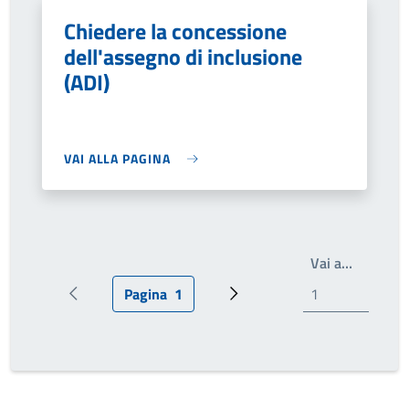
Chiedere la concessione
dell'assegno di inclusione
(ADI)
VAI ALLA PAGINA
Write th
Vai a…
Pagina
1
Pagina precedente
Pagina attuale
Prossima pagina