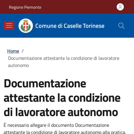
Salta al contenuto principale
Skip to footer content
Regione Piemonte
Comune di Caselle Torinese
Briciole di pane
Home
/
Documentazione attestante la condizione di lavoratore
autonomo
Documentazione
attestante la condizione
di lavoratore autonomo
È necessario allegare il documento Documentazione
attestante la condizione di lavoratore autonomo alla pratica.