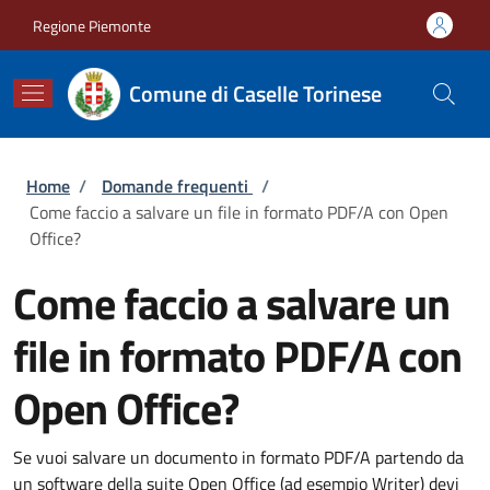
Salta al contenuto principale
Skip to footer content
Regione Piemonte
Comune di Caselle Torinese
Briciole di pane
Home
/
Domande frequenti
/
Come faccio a salvare un file in formato PDF/A con Open
Office?
Come faccio a salvare un
file in formato PDF/A con
Open Office?
Se vuoi salvare un documento in formato PDF/A partendo da
un software della suite Open Office (ad esempio Writer) devi