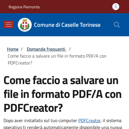
Salta al contenuto principale
Skip to footer content
Regione Piemonte
Comune di Caselle Torinese
Briciole di pane
Home
/
Domande frequenti
/
Come faccio a salvare un file in formato PDF/A con
PDFCreator?
Come faccio a salvare un
file in formato PDF/A con
PDFCreator?
Dopo aver installato sul tuo computer
PDFCreator
, il sistema
operativo ti renderà automaticamente disponibile una nuova