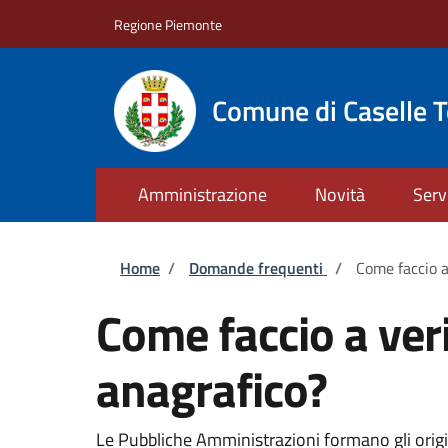
Salta al contenuto principale
Skip to footer content
Regione Piemonte
Comune di Caselle T
Amministrazione
Novità
Serv
Briciole di pane
Home
/
Domande frequenti
/
Come faccio a 
Come faccio a verif
anagrafico?
Le Pubbliche Amministrazioni formano gli original