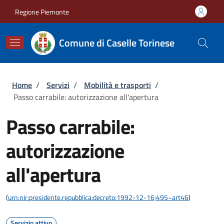
Salta al contenuto principale
Skip to footer content
Regione Piemonte
Comune di Caselle Torinese
Briciole di pane
Home
/
Servizi
/
Mobilità e trasporti
/
Passo carrabile: autorizzazione all'apertura
Passo carrabile:
autorizzazione
all'apertura
(
urn:nir:presidente.repubblica:decreto:1992-12-16;495~art46
)
Servizio attivo