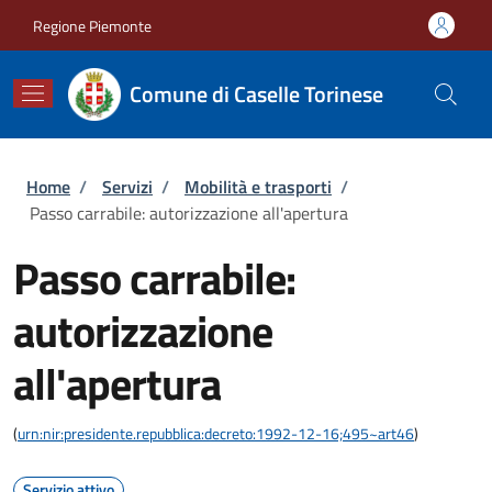
Salta al contenuto principale
Skip to footer content
Regione Piemonte
Comune di Caselle Torinese
Briciole di pane
Home
/
Servizi
/
Mobilità e trasporti
/
Passo carrabile: autorizzazione all'apertura
Passo carrabile:
autorizzazione
all'apertura
(
urn:nir:presidente.repubblica:decreto:1992-12-16;495~art46
)
Servizio attivo