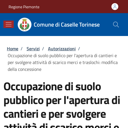
Salta al contenuto principale
Skip to footer content
Regione Piemonte
Comune di Caselle Torinese
Briciole di pane
Home
/
Servizi
/
Autorizzazioni
/
Occupazione di suolo pubblico per l'apertura di cantieri e
per svolgere attività di scarico merci e traslochi: modifica
della concessione
Occupazione di suolo
pubblico per l'apertura di
cantieri e per svolgere
attività di scarico merci e