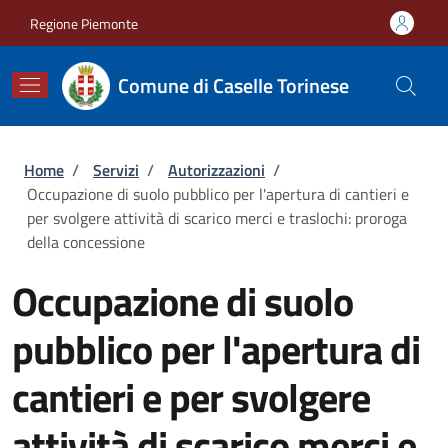
Salta al contenuto principale
Skip to footer content
Regione Piemonte
Comune di Caselle Torinese
Briciole di pane
Home
/
Servizi
/
Autorizzazioni
/
Occupazione di suolo pubblico per l'apertura di cantieri e
per svolgere attività di scarico merci e traslochi: proroga
della concessione
Occupazione di suolo
pubblico per l'apertura di
cantieri e per svolgere
attività di scarico merci e