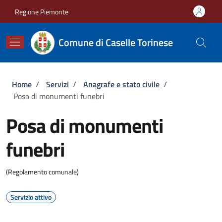
Salta al contenuto principale
Skip to footer content
Regione Piemonte
Comune di Caselle Torinese
Briciole di pane
Home
/
Servizi
/
Anagrafe e stato civile
/
Posa di monumenti funebri
Posa di monumenti
funebri
(Regolamento comunale)
Servizio attivo